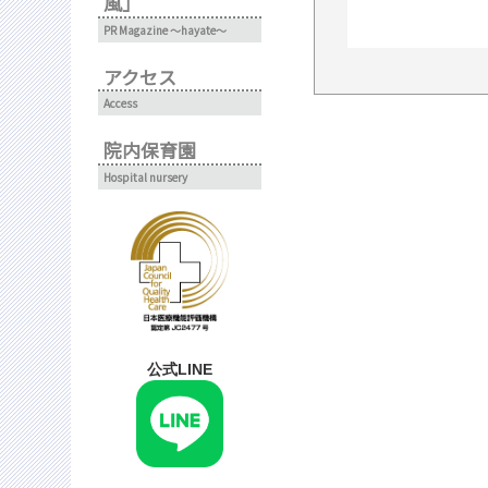
風」
PR Magazine ～hayate～
アクセス
Access
院内保育園
Hospital nursery
公式LINE