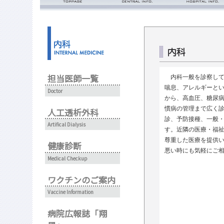
ごあいさつ・理念
診療時間
病院概要
入院の流れ
面会のご案内
看護部
担当医師一覧
フロアマップ
内科一般を診察して
喘息、アレルギーと
Doctor
から、高血圧、糖尿
慣病の管理まで広く
人工透析外科
診、予防接種、一般
Artifical Dialysis
す。近隣の医療・福
尊重した医療を提供
健康診断
悪い時にも気軽にご
Medical Checkup
ワクチンのご案内
Vaccine Information
病院広報誌「翔