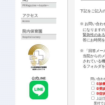
PR Magazine ～hayate～
下記をご記入
アクセス
Access
お問い合わ
になります
院内保育園
緊急性のあ
Hospital nursery
答にお時間
「回答メー
当院からのメ
されている
るフォルダ
公式LINE
問い合わ
①診
②受
③症
上記①
受付でき