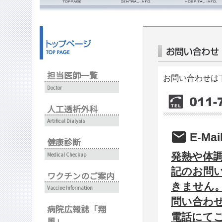
ごあいさつ・理念
診療時間
病院概要
入院の流れ
面会のご案内
看護部
担当医師一覧
フロアマップ
お問い合わせは下
Doctor
人工透析外科
Artifical Dialysis
mail
E-M
健康診断
Medical Checkup
発熱や体
記のお問
ワクチンのご案内
きません
Vaccine Information
問い合わ
病院広報誌「翔
電話にて
風」