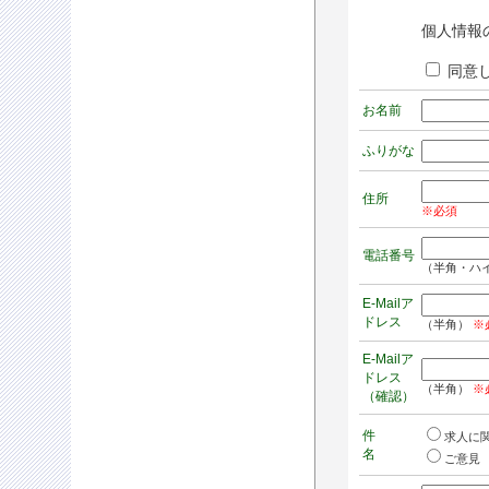
個人情報
同意
お名前
ふりがな
住所
※必須
電話番号
（半角・ハ
E-Mailア
ドレス
（半角）
※
E-Mailア
ドレス
（半角）
※
（確認）
件
求人に
名
ご意見