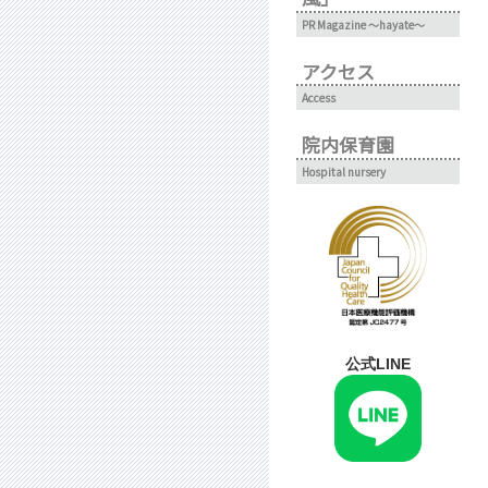
PR Magazine ～hayate～
アクセス
Access
院内保育園
Hospital nursery
公式LINE