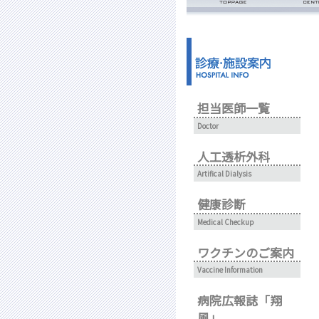
ごあいさ
病院概要
担当医師一覧
Doctor
人工透析外科
Artifical Dialysis
健康診断
Medical Checkup
ワクチンのご案内
Vaccine Information
病院広報誌「翔
風」