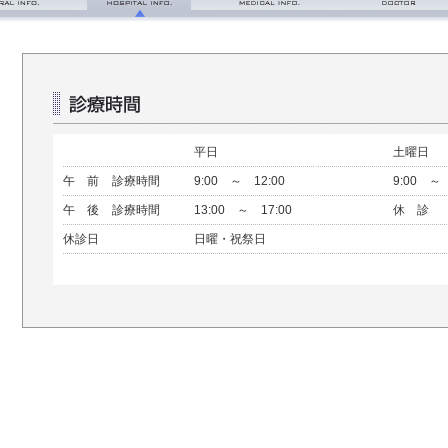
つ・理念
診療時間
診療科目について
■外来診察
入院の流れ
内科
■医師紹介
面会のご案内
外科
看護部
消化器内科
平日
土曜日
フロアマップ
消化器外科
午 前
診療時間
9:00 ～ 12:00
9:00 ～ 
呼吸器内科
午 後
診療時間
13:00 ～ 17:00
休 診
循環器内科
休診日
日曜・祝祭日
整形外科
神経精神科
人工透析外科
リハビリテーション科
麻酔科