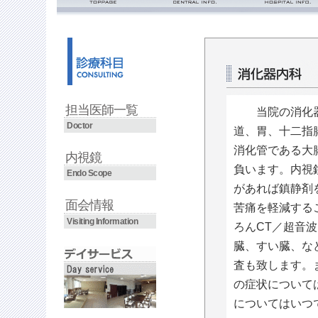
ごあいさつ・理念
診療時間
沿革
入院の流れ
面会のご案内
看護部
担当医師一覧
フロアマップ
当院の消化器
Doctor
道、胃、十二指
消化管である大
内視鏡
負います。内視
Endo Scope
があれば鎮静剤
面会情報
苦痛を軽減する
Visiting Information
ろんCT／超音
臓、すい臓、な
査も致します。
の症状について
についてはいつ