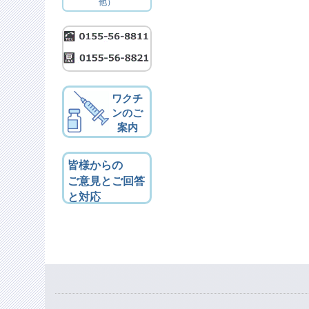
他）
ワクチ
ンのご
案内
皆様からの
ご意見とご回答
と対応