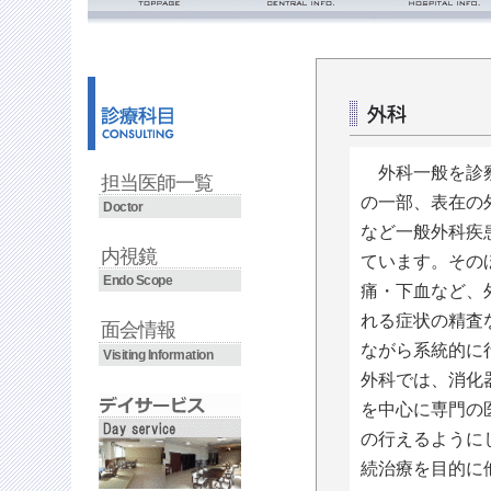
ごあいさつ・理念
診療時間
沿革
入院の流れ
面会のご案内
看護部
フロアマップ
外科一般を診
担当医師一覧
の一部、表在の
Doctor
など一般外科疾
内視鏡
ています。その
Endo Scope
痛・下血など、
れる症状の精査
面会情報
ながら系統的に
Visiting Information
外科では、消化
を中心に専門の
の行えるように
続治療を目的に