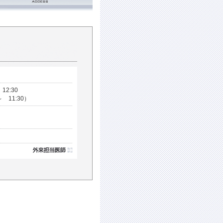
12:30
～ 11:30）