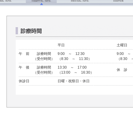
つ・理念
診療時間
診療科目について
■外来診察
入院の流れ
内科
■医師紹介
面会のご案内
呼吸器内科
看護部
消化器内科
平日
土曜日
フロアマップ
外科
午 前
診療時間
9:00 ～ 12:30
9:00 ～ 
脳神経内科
（受付時間）
（8:30 ～ 11:30）
（8:30 
リハビリテーション科
午 後
診療時間
13:30 ～ 17:00
休 診
（受付時間）
（13:00 ～ 16:30）
休診日
日曜・祝祭日・休日