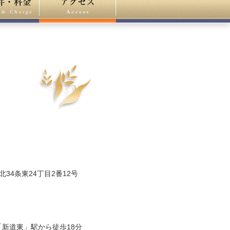
34条東24丁目2番12号
内
新道東」駅から徒歩18分