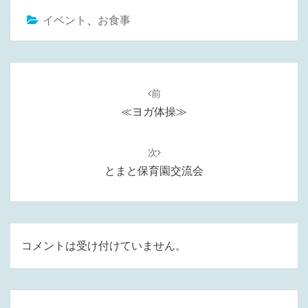
イベント
、
お食事
投
稿
前
ナ
≪ヨガ体操≫
ビ
ゲ
次
ー
とまと保育園交流会
シ
ョ
ン
コメントは受け付けていません。