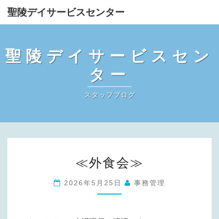
聖陵デイサービスセンター
聖陵デイサービスセン
ター
スタッフブログ
≪
≪外食会≫
外
食
2026年5月25日
事務管理
会
≫